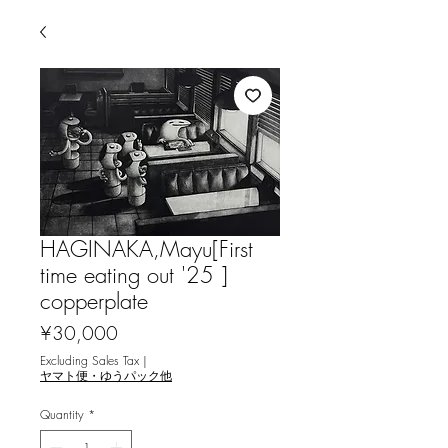
HAGINAKA,Mayu[First
time eating out '25 ]
copperplate
Price
¥30,000
Excluding Sales Tax
|
ヤマト便・ゆうパック他
Quantity
*