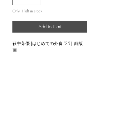
Only 1 left in stock
Add to Cart
萩中茉優 [はじめての外食 '25] 銅版
画
説明
image size 45×63.5cm, ed.20
返品・返金ポリシー
輸送時の破損等が生じた場合には、返
商品の配送について
品に応じます。
国内外に発送を致します。