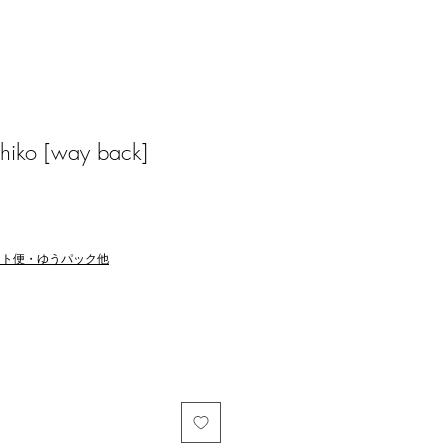
iko [way back]
マト便・ゆうパック他