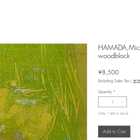
HAMADA,Mich
woodblock
Price
¥8,500
Excluding Sales Tax
|
ヤ
Quantity
*
Only 1 left in stock
Add to Cart