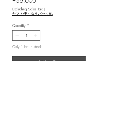
Price
¥36,000
Excluding Sales Tax
|
ヤマト便・ゆうパック他
Quantity
*
Only 1 left in stock
Add to Cart
栗田 政裕 [雲湧く稜線 燕岳 '07
] 木
口木版画
image 16.7x13.7cm ed.99