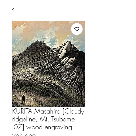
KURITA,Masahiro [Cloudy
ridgeline, Mt. Tsubame
'07] wood engraving