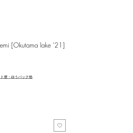
i [Okutama lake '21]
マト便・ゆうパック他