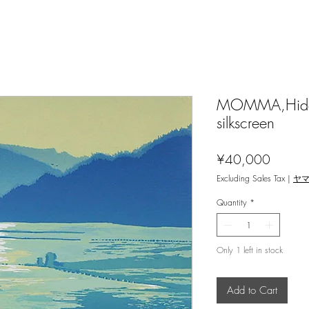
MOMMA,Hidem
silkscreen
Price
¥40,000
Excluding Sales Tax
|
ヤ
Quantity
*
Only 1 left in stock
Add to Cart