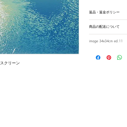
返品・返金ポリシー
輸送時の破損等が生
商品の配送について
国内外に発送を致
image 34x34cm ed.11
シルクスクリーン