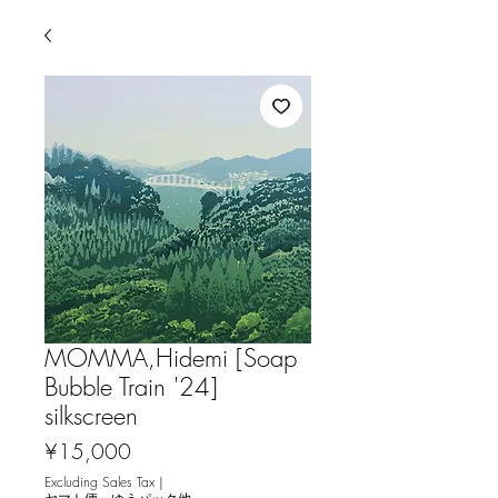
MOMMA,Hidemi [Soap
Bubble Train '24]
silkscreen
Price
¥15,000
Excluding Sales Tax
|