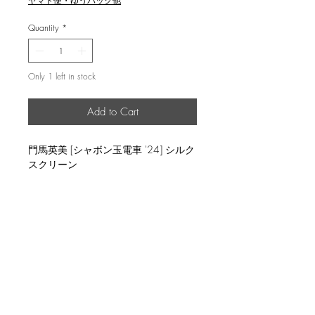
ヤマト便・ゆうパック他
Quantity
*
Only 1 left in stock
Add to Cart
門馬英美 [シャボン玉電車 '24] シルク
スクリーン
返品・返金ポリシー
輸送時の破損等が生じた場合には、返
商品の配送について
品に応じます。
国内外に発送を致します。
image size 18x18cm ed.8