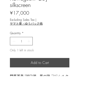
silkscreen
Price
¥17,000
Excluding Sales Tax
|
ヤマト便・ゆうパック他
Quantity
*
Only 1 left in stock
Add to Cart
門馬英美 [河口湖、風の跡 '26] シルク
スクリーン
返品・返金ポリシー
輸送時の破損等が生じた場合には、返
商品の配送について
品に応じます。