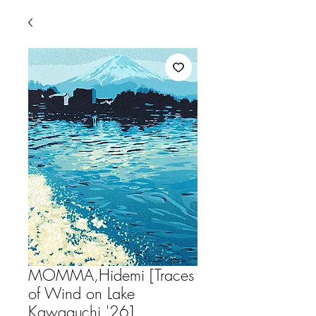
MOMMA,Hidemi [Traces
of Wind on Lake
Kawaguchi '26]