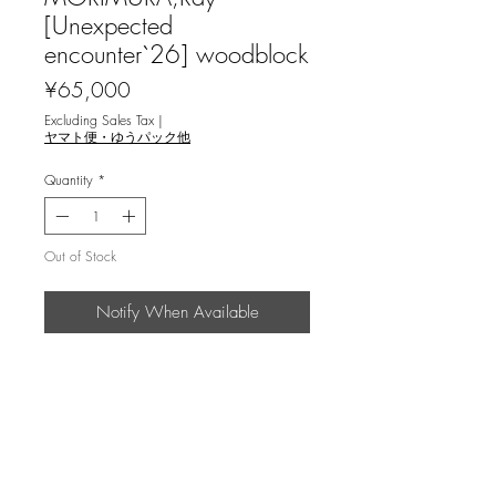
[Unexpected
encounter`26] woodblock
Price
¥65,000
Excluding Sales Tax
|
ヤマト便・ゆうパック他
Quantity
*
Out of Stock
Notify When Available
森村玲 [邂逅 '26] 木版画
返品・返金ポリシー
輸送時の破損等が生じた場合には、返
商品の配送について