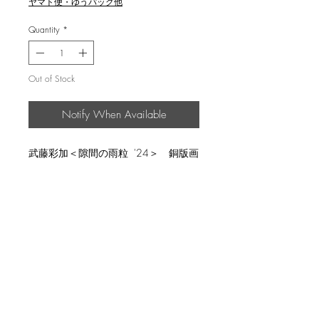
ヤマト便・ゆうパック他
Quantity
*
Out of Stock
Notify When Available
武藤彩加＜隙間の雨粒 '24＞ 銅版画
返品・返金ポリシー
輸送時の破損等が生じた場合には、返
商品の配送について
品に応じます。
国内外に発送を致します。
ed.10, image 10x10cm