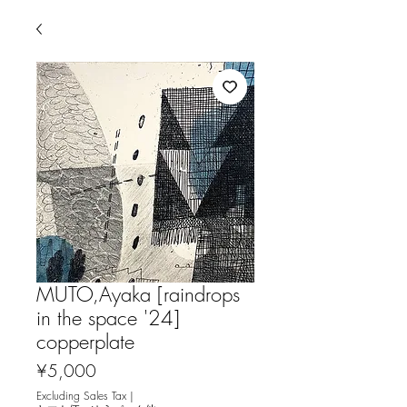
MUTO,Ayaka [raindrops
in the space '24]
copperplate
Price
¥5,000
Excluding Sales Tax
|