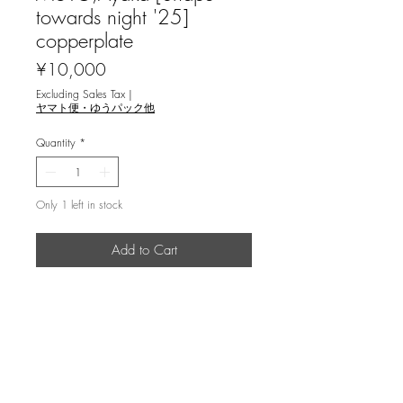
towards night '25]
copperplate
Price
¥10,000
Excluding Sales Tax
|
ヤマト便・ゆうパック他
Quantity
*
Only 1 left in stock
Add to Cart
武藤彩加＜夜に向かうかたち '25＞
銅版画
返品・返金ポリシー
輸送時の破損等が生じた場合には、返