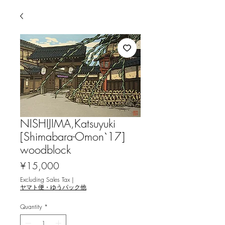
NISHIJIMA,Katsuyuki
[Shimabara-Omon`17]
woodblock
Price
¥15,000
Excluding Sales Tax
|
ヤマト便・ゆうパック他
Quantity
*