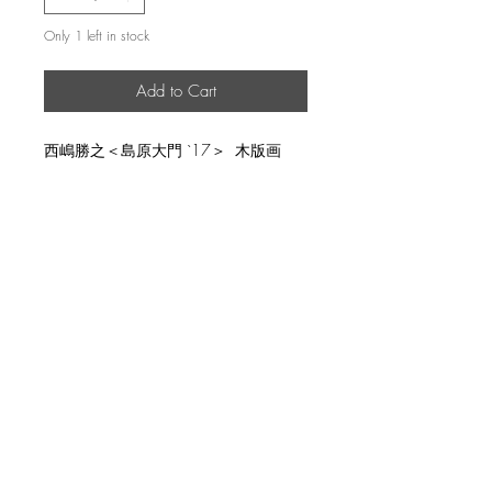
Only 1 left in stock
Add to Cart
西嶋勝之＜島原大門 `17＞ 木版画
説明
image size 25.8x37.9cm, ed.500
返品・返金ポリシー
輸送時の破損等が生じた場合には、返
商品の配送について
品に応じます。
国内外に発送を致します。