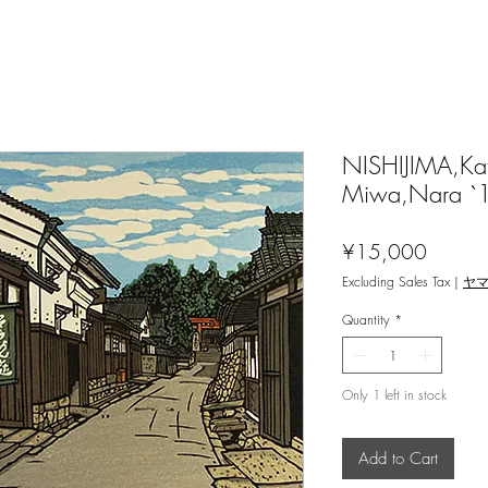
NISHIJIMA,Kats
Miwa,Nara `1
Price
¥15,000
Excluding Sales Tax
|
ヤ
Quantity
*
Only 1 left in stock
Add to Cart