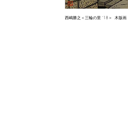
西嶋勝之＜三輪の里 `18＞ 木版画