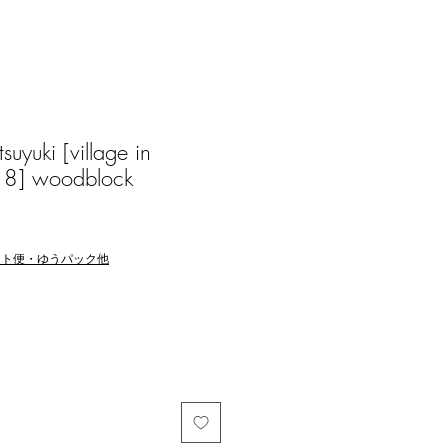
uyuki [village in
8] woodblock
マト便・ゆうパック他