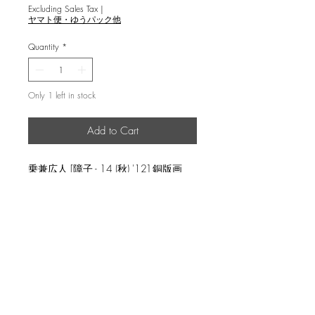
Excluding Sales Tax
|
ヤマト便・ゆうパック他
Quantity
*
Only 1 left in stock
Add to Cart
乗兼広人 [障子 - 14 (秋) '12] 銅版画
image 40.7x36.5cm,ed.150, copperplate
返品・返金ポリシー
輸送時の破損等が生じた場合には、返
商品の配送について
品に応じます。
国内外に発送を致します。