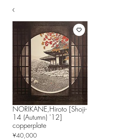
NORIKANE,Hiroto [Shoji-
14 (Autumn) '12]
copperplate
Price
¥40,000