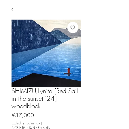
SHIMIZU,Lynita [Red Sail
in the sunset ‘24]
woodblock
Price
¥37,000
Excluding Sales Tax
|
ヤマト便・ゆうパック他