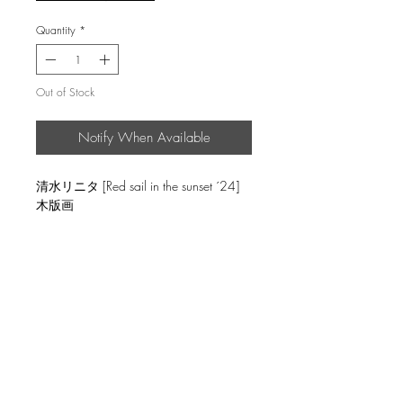
Quantity
*
Out of Stock
Notify When Available
清水リニタ [Red sail in the sunset ´24]
木版画
返品・返金ポリシー
輸送時の破損等が生じた場合には、返
商品の配送について
品に応じます。
国内外に発送を致します。
image size 30.4x30.4cm, ed.20