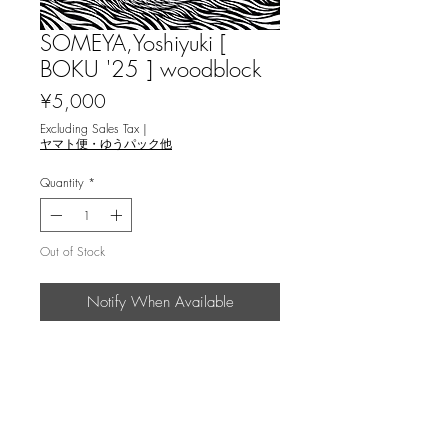
SOMEYA,Yoshiyuki [
BOKU '25 ] woodblock
Price
¥5,000
Excluding Sales Tax
|
ヤマト便・ゆうパック他
Quantity
*
Out of Stock
Notify When Available
染矢義之 [墨 （BOKU） '25] 木版画
返品・返金ポリシー