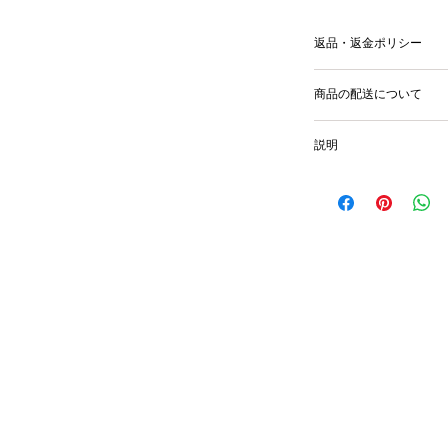
返品・返金ポリシー
輸送時の破損等が生
商品の配送について
国内外に発送を致
説明
image size 27.3x