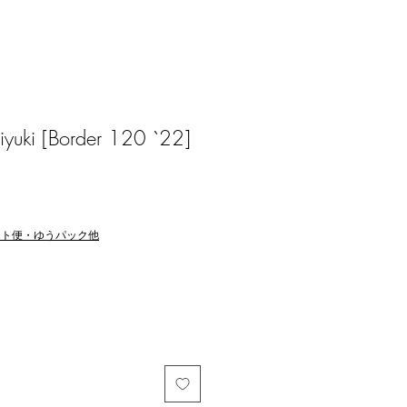
yuki [Border 120 `22]
マト便・ゆうパック他