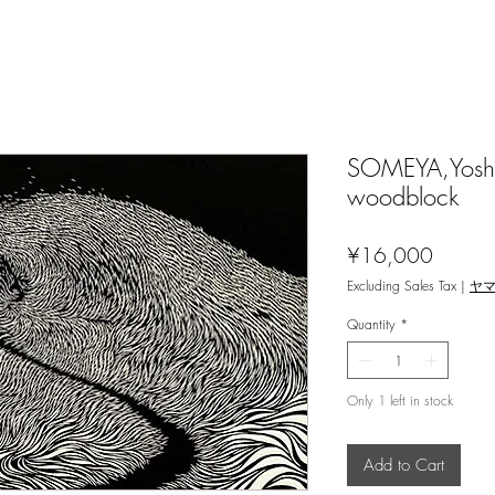
SOMEYA,Yoshi
woodblock
Price
¥16,000
Excluding Sales Tax
|
ヤ
Quantity
*
Only 1 left in stock
Add to Cart