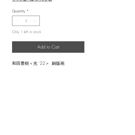
Quantity
*
Only 1 left in stock
Add to Cart
和田豊樹＜光 `22＞ 銅版画
説明
image size 51ｘ48cm, ed.30
返品・返金ポリシー
輸送時の破損等が生じた場合には、返
商品の配送について
品に応じます。