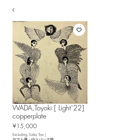
WADA,Toyoki [ Light`22]
copperplate
Price
¥15,000
Excluding Sales Tax
|
ヤマト便・ゆうパック他