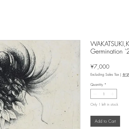
WAKATSUKI,Koh
Germination '
Price
¥7,000
Excluding Sales Tax
|
ヤ
Quantity
*
Only 1 left in stock
Add to Cart