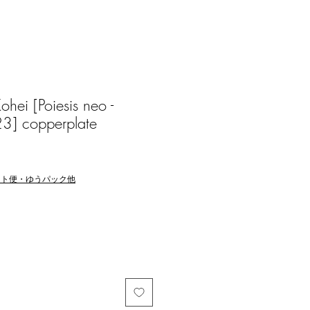
ei [Poiesis neo -
23] copperplate
マト便・ゆうパック他