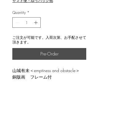
ヤマト便・ゆうパック他
Quantity
*
ご注文が可能です。入荷次第、お手配させて
頂きます。
Pre-Order
山城有未＜emptiness and obstacle＞
銅版画 フレーム付
説明
image size 17.6x17.6cm, ed.20, with
返品・返金ポリシー
frame
輸送時の破損等が生じた場合には、返