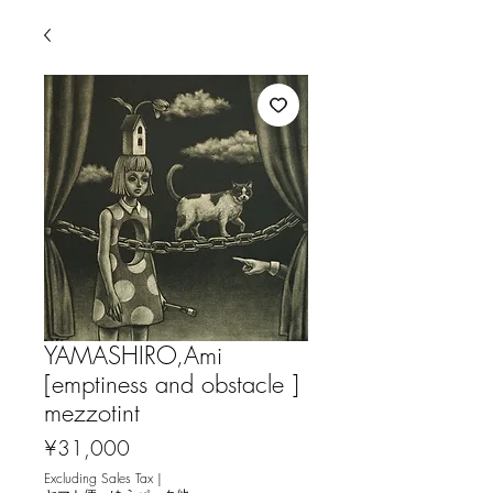
YAMASHIRO,Ami
[emptiness and obstacle ]
mezzotint
Price
¥31,000
Excluding Sales Tax
|