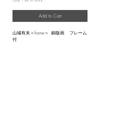
Only 1 left in stock
Add to Cart
山城有未＜frame＞ 銅版画 フレーム
付
説明
image size 11.7x17.6cm, ed.20, with
返品・返金ポリシー
frame
輸送時の破損等が生じた場合には、返
商品の配送について
品に応じます。
国内外に発送を致します。