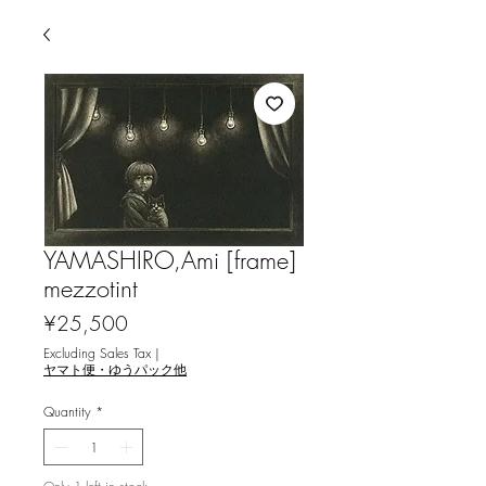
YAMASHIRO,Ami [frame]
mezzotint
Price
¥25,500
Excluding Sales Tax
|
ヤマト便・ゆうパック他
Quantity
*