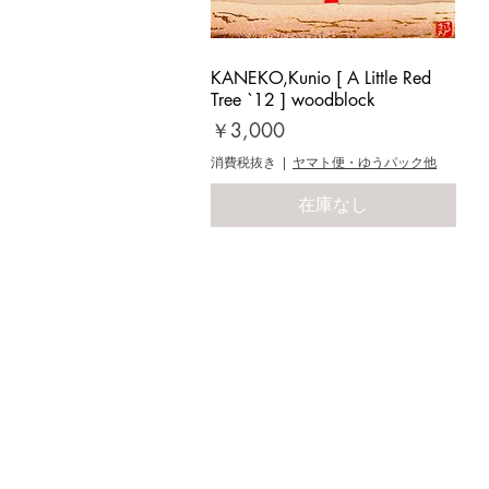
KANEKO,Kunio [ A Little Red
クイックビュー
Tree `12 ] woodblock
価格
￥3,000
消費税抜き
|
ヤマト便・ゆうパック他
在庫なし
Yoseido Gallery
養清堂
現代版画・銀座
Gallery・Ginza, Tokyo