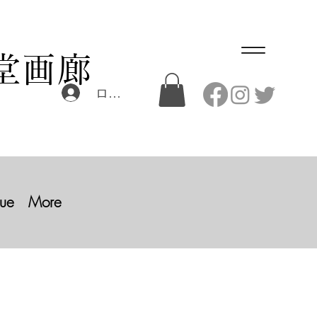
堂画廊
ログイン
ue
More