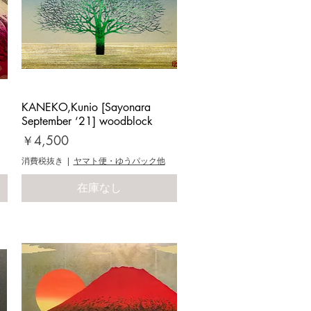
KANEKO,Kunio [Sayonara
クイックビュー
September ‘21] woodblock
価格
￥4,500
消費税抜き
|
ヤマト便・ゆうパック他
在庫なし