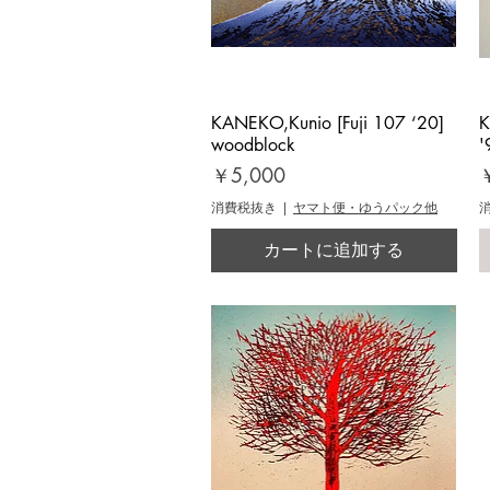
KANEKO,Kunio [Fuji 107 ‘20]
クイックビュー
K
woodblock
'
価格
￥5,000
消費税抜き
|
ヤマト便・ゆうパック他
カートに追加する