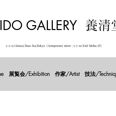
IDO GALLERY
養清
5-5-15 Ginza,Chuo-ku,Tokyo ( temporary store : 5-7-10 Exit Melsa 7F)
e
展覧会/Exhibition
作家/Artist
技法/Techniq