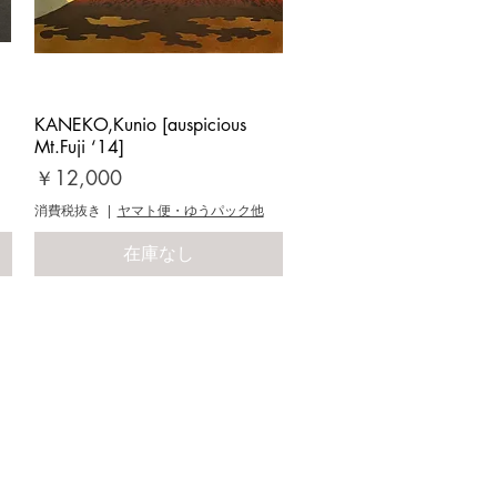
KANEKO,Kunio [auspicious
クイックビュー
Mt.Fuji ‘14]
価格
￥12,000
消費税抜き
|
ヤマト便・ゆうパック他
在庫なし