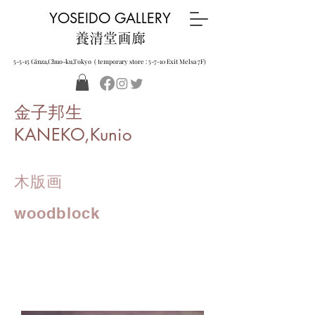
YOSEIDO GALLERY
養清堂画廊
5-5-15 Ginza,Chuo-ku,Tokyo ( temporary store : 5-7-10 Exit Melsa 7F)
金子邦生
KANEKO,Kunio
木版画
woodblock