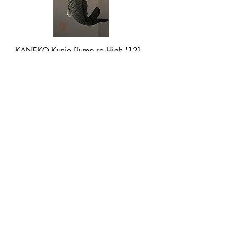
KANEKO,Kunio [Jump so High '12]
woodblock
価格
￥7,000
消費税抜き
|
ヤマト便・ゆうパック他
在庫なし