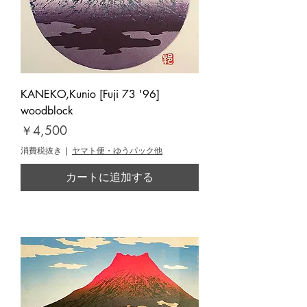
KANEKO,Kunio [Fuji 73 '96]
woodblock
価格
￥4,500
消費税抜き
|
ヤマト便・ゆうパック他
カートに追加する