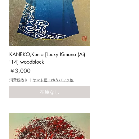
KANEKO,Kunio [Lucky Kimono (Ai)
'14] woodblock
価格
￥3,000
消費税抜き
|
ヤマト便・ゆうパック他
在庫なし