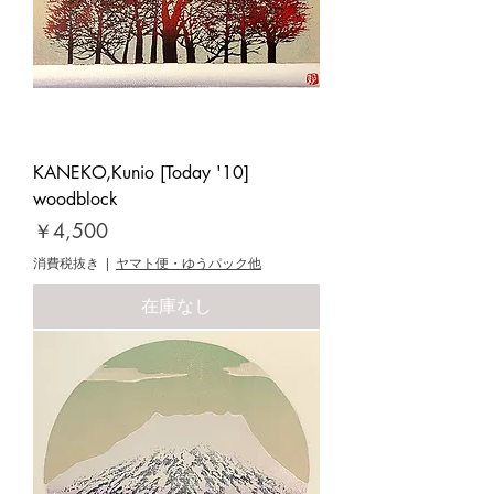
KANEKO,Kunio [Today '10]
woodblock
価格
￥4,500
消費税抜き
|
ヤマト便・ゆうパック他
在庫なし