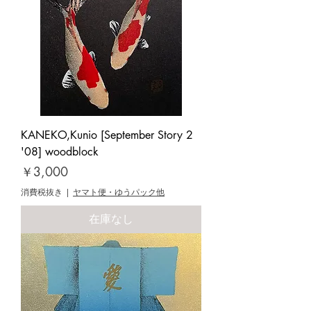
KANEKO,Kunio [September Story 2
'08] woodblock
価格
￥3,000
消費税抜き
|
ヤマト便・ゆうパック他
在庫なし