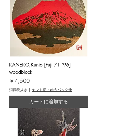
KANEKO,Kunio [Fuji 71 '96]
woodblock
価格
￥4,500
消費税抜き
|
ヤマト便・ゆうパック他
カートに追加する