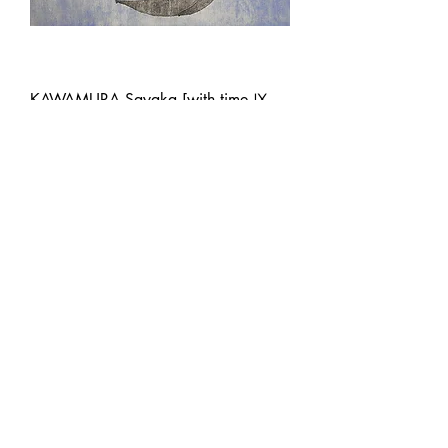
KAWAMURA,Sayaka [with time Ⅸ
'26] woodblock
価格
￥80,000
消費税抜き
|
ヤマト便・ゆうパック他
カートに追加する