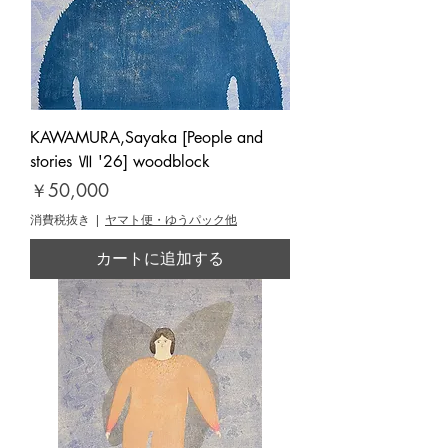
KAWAMURA,Sayaka [People and
stories Ⅶ '26] woodblock
価格
￥50,000
消費税抜き
|
ヤマト便・ゆうパック他
カートに追加する