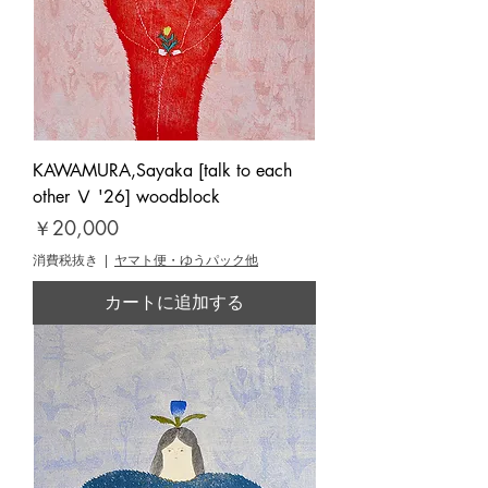
KAWAMURA,Sayaka [talk to each
other Ⅴ '26] woodblock
価格
￥20,000
消費税抜き
|
ヤマト便・ゆうパック他
カートに追加する