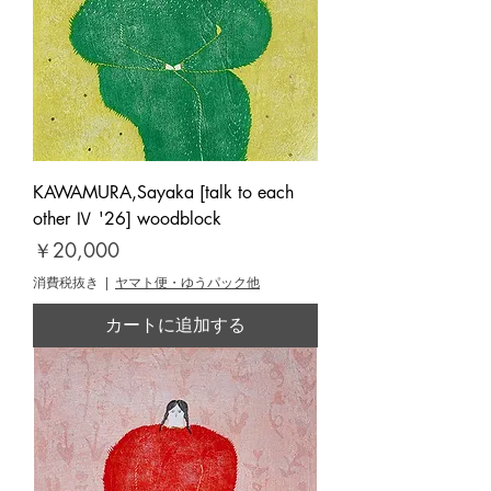
KAWAMURA,Sayaka [talk to each
other Ⅳ '26] woodblock
価格
￥20,000
消費税抜き
|
ヤマト便・ゆうパック他
カートに追加する