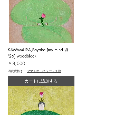
KAWAMURA,Sayaka [my mind Ⅶ
'26] woodblock
価格
￥8,000
消費税抜き
|
ヤマト便・ゆうパック他
カートに追加する