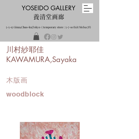
YOSEIDO GALLERY
養清堂画廊
5-5-15 Ginza,Chuo-ku,Tokyo ( temporary store : 5-7-10 Exit Melsa 7F)
川村紗耶佳
KAWAMURA,Sayaka
木版画
woodblock