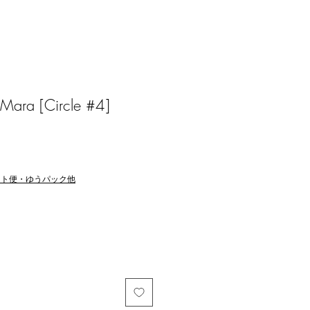
ara [Circle #4]
マト便・ゆうパック他