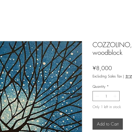
COZZOLINO,M
woodblock
Price
¥8,000
Excluding Sales Tax
|
ヤ
Quantity
*
Only 1 left in stock
Add to Cart