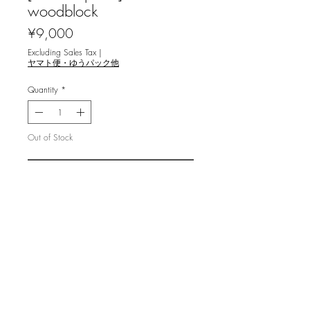
woodblock
Price
¥9,000
Excluding Sales Tax
|
ヤマト便・ゆうパック他
Quantity
*
Out of Stock
Notify When Available
コッツォリーノ マラ [Secret Spell
II] 木版画
image 19.8x14.8cm, ed.30