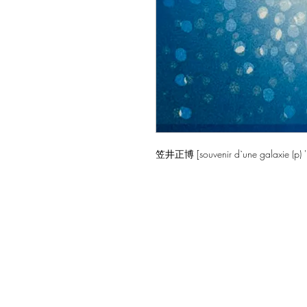
笠井正博 [souvenir d`une galaxie