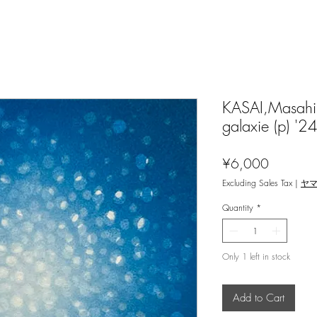
KASAI,Masahir
galaxie (p) '24
Price
¥6,000
Excluding Sales Tax
|
ヤ
Quantity
*
Only 1 left in stock
Add to Cart