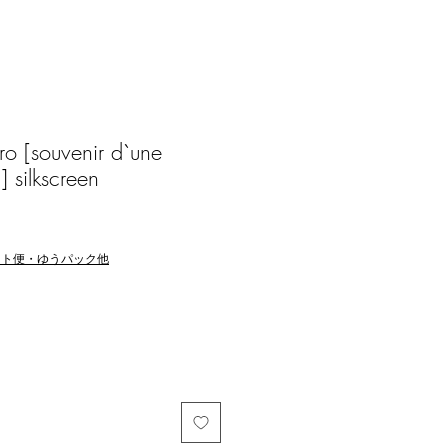
o [souvenir d`une
] silkscreen
マト便・ゆうパック他