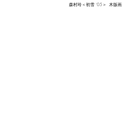
森村玲＜初雪 `05＞ 木版画