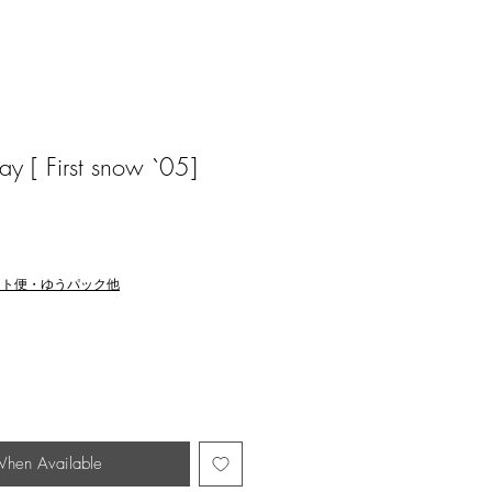
 [ First snow `05]
マト便・ゆうパック他
When Available