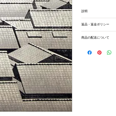
説明
image size 45x30cm,
返品・返金ポリシー
輸送時の破損等が生
商品の配送について
国内外に発送を致