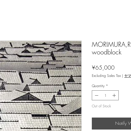
MORIMURA,Ray
woodblock
Price
¥65,000
Excluding Sales Tax
|
ヤ
Quantity
*
Out of Stock
Notify 