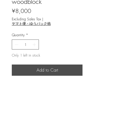
woodblock
Price
¥8,000
Excluding Sales Tax
|
ヤマト便・ゆうパック他
Quantity
*
Only 1 left in stock
Add to Cart
森村玲 [ 朝顔 ] 木版画
返品・返金ポリシー
輸送時の破損等が生じた場合には、返
商品の配送について
品に応じます。
国内外に発送を致します。