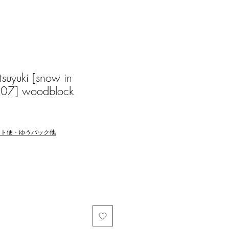
suyuki [snow in
‘07] woodblock
マト便・ゆうパック他