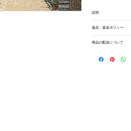
説明
image size 25.8x37.
返品・返金ポリシー
輸送時の破損等が生
商品の配送について
国内外に発送を致