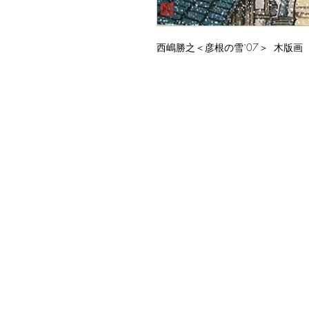
西嶋勝之＜彦根の雪`07＞ 木版画