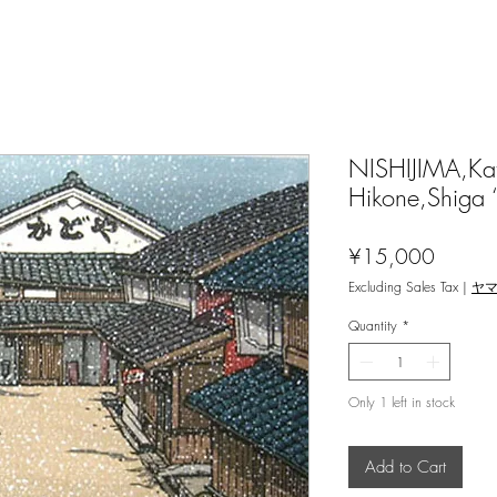
NISHIJIMA,Kat
Hikone,Shiga 
Price
¥15,000
Excluding Sales Tax
|
ヤ
Quantity
*
Only 1 left in stock
Add to Cart