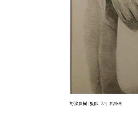
野瀬昌樹 [狼師 '25] 鉛筆画