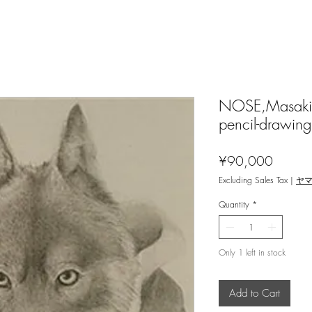
NOSE,Masaki 
pencil-drawing
Price
¥90,000
Excluding Sales Tax
|
ヤ
Quantity
*
Only 1 left in stock
Add to Cart