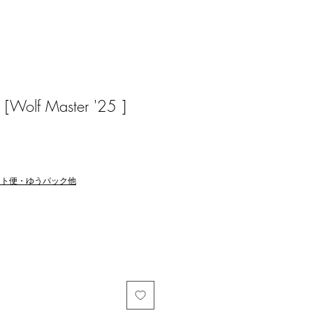
[Wolf Master '25 ]
マト便・ゆうパック他