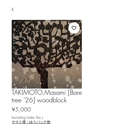
TAKIMOTO,Masami [Bare
tree '26] woodblock
Price
¥5,000
Excluding Sales Tax
|
ヤマト便・ゆうパック他