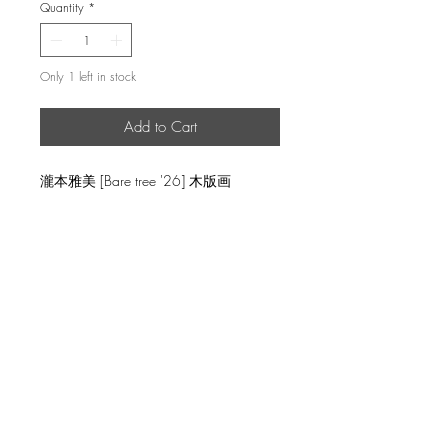
Quantity
*
Only 1 left in stock
Add to Cart
瀧本雅美 [Bare tree '26] 木版画
返品・返金ポリシー
輸送時の破損等が生じた場合には、返
商品の配送について
品に応じます。
国内外に発送を致します。
image 10x10.3cm, ed.20