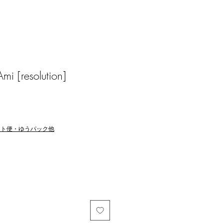
 [resolution]
マト便・ゆうパック他