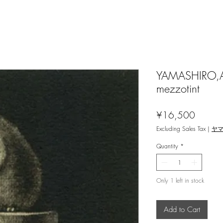
YAMASHIRO,Ami
mezzotint
Price
¥16,500
Excluding Sales Tax
|
ヤ
Quantity
*
Only 1 left in stock
Add to Cart