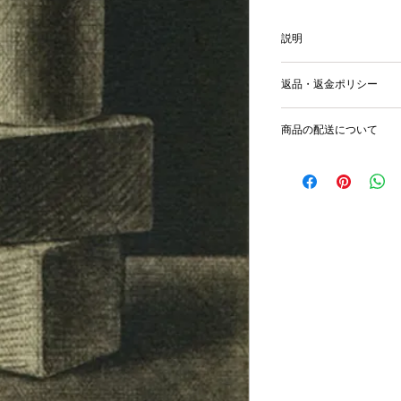
説明
image size 9.7x5.8cm
返品・返金ポリシー
輸送時の破損等が生
商品の配送について
国内外に発送を致