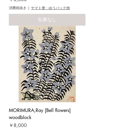
消費税抜き
|
ヤマト便・ゆうパック他
在庫なし
MORIMURA,Ray [Bell flowers]
woodblock
価格
￥8,000