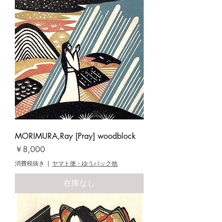
MORIMURA,Ray [Pray] woodblock
価格
￥8,000
消費税抜き
|
ヤマト便・ゆうパック他
在庫なし