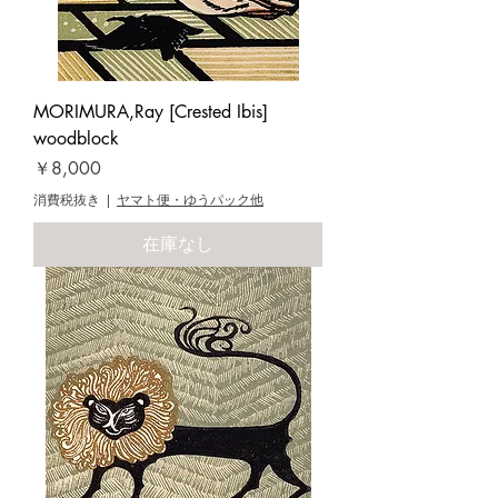
MORIMURA,Ray [Crested Ibis]
woodblock
価格
￥8,000
消費税抜き
|
ヤマト便・ゆうパック他
在庫なし