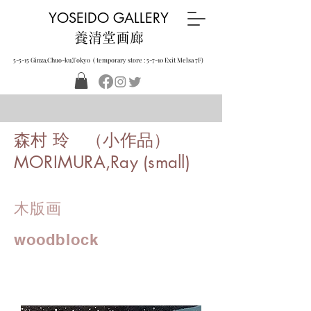
YOSEIDO GALLERY
養清堂画廊
5-5-15 Ginza,Chuo-ku,Tokyo ( temporary store : 5-7-10 Exit Melsa 7F)
森村 玲 （小作品）
MORIMURA,Ray (small)
木版画
woodblock