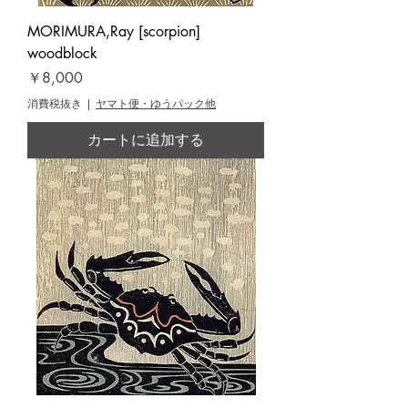
MORIMURA,Ray [scorpion]
woodblock
価格
￥8,000
消費税抜き
|
ヤマト便・ゆうパック他
カートに追加する