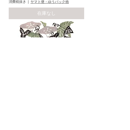
消費税抜き
|
ヤマト便・ゆうパック他
在庫なし
MORIMURA,Ray [golden fish]
woodblock
価格
￥8,000
消費税抜き
|
ヤマト便・ゆうパック他