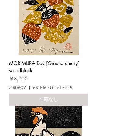
MORIMURA,Ray [Ground cherry]
woodblock
価格
￥8,000
消費税抜き
|
ヤマト便・ゆうパック他
在庫なし