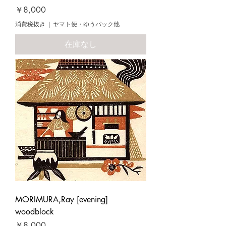
価格
￥8,000
消費税抜き
|
ヤマト便・ゆうパック他
在庫なし
MORIMURA,Ray [evening]
woodblock
価格
￥8,000