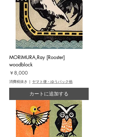
MORIMURA,Ray [Rooster]
woodblock
価格
￥8,000
消費税抜き
|
ヤマト便・ゆうパック他
カートに追加する