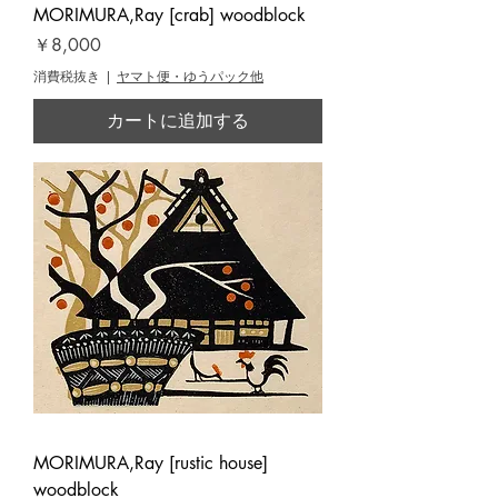
MORIMURA,Ray [crab] woodblock
価格
￥8,000
消費税抜き
|
ヤマト便・ゆうパック他
カートに追加する
MORIMURA,Ray [rustic house]
woodblock